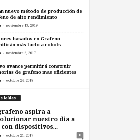
an nuevo método de producción de
eno de alto rendimiento
-
n
noviembre 13, 2019
ores basados en Grafeno
itirán más tacto a robots
-
n
noviembre 8, 2017
o avance permitirá construir
rias de grafeno mas eficientes
-
n
octubre 24, 2018
s leídas
grafeno aspira a
olucionar nuestro dia a
 con dispositivos...
-
0
n
octubre 21, 2017