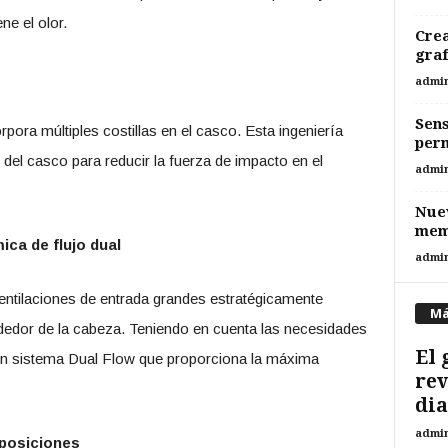
ne el olor.
Cre
graf
admi
Sens
pora múltiples costillas en el casco. Esta ingeniería
perm
 del casco para reducir la fuerza de impacto en el
admi
Nuev
memo
ica de flujo dual
admi
entilaciones de entrada grandes estratégicamente
Má
lrededor de la cabeza. Teniendo en cuenta las necesidades
El 
 un sistema Dual Flow que proporciona la máxima
rev
dia
admi
 posiciones