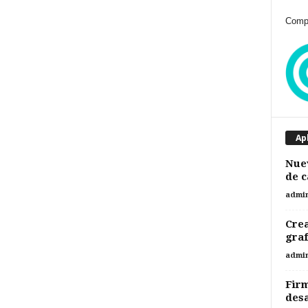
Compr
Ap
Nuev
de c
admi
Cre
gra
admi
Firm
desa