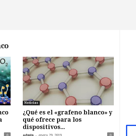
nco
Noticias
nco
¿Qué es el «grafeno blanco» y
a
qué ofrece para los
dispositivos...
-
0
admin
enero 29, 2019
0