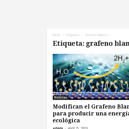
l
d
e
l
F
u
Inicio
Etiquetas
Grafeno blanco
t
Etiqueta: grafeno bla
u
r
o
!
Noticias
Modifican el Grafeno Bla
para producir una energí
ecológica
-
admin
abril 25, 2019