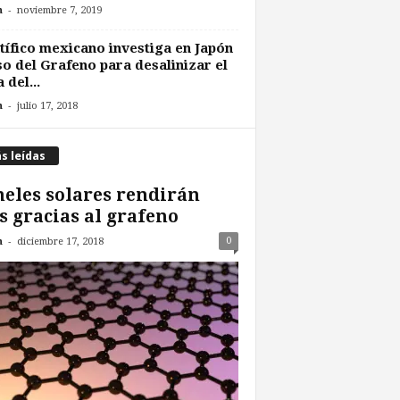
-
n
noviembre 7, 2019
tífico mexicano investiga en Japón
so del Grafeno para desalinizar el
 del...
-
n
julio 17, 2018
s leídas
eles solares rendirán
 gracias al grafeno
-
0
n
diciembre 17, 2018