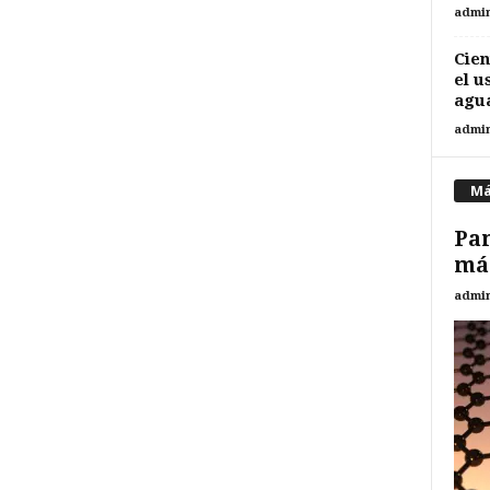
admi
Cien
el u
agua
admi
Má
Pan
más
admi