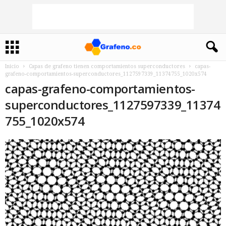
Inicio
Capas de grafeno tienen comportamientos superconductores
capas-
grafeno-comportamientos-superconductores_1127597339_11374755_1020x574
capas-grafeno-comportamientos-
superconductores_1127597339_11374
755_1020x574