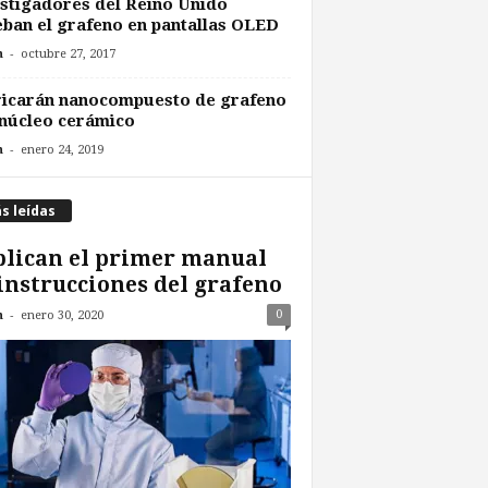
stigadores del Reino Unido
ban el grafeno en pantallas OLED
-
n
octubre 27, 2017
ricarán nanocompuesto de grafeno
núcleo cerámico
-
n
enero 24, 2019
s leídas
lican el primer manual
instrucciones del grafeno
-
0
n
enero 30, 2020