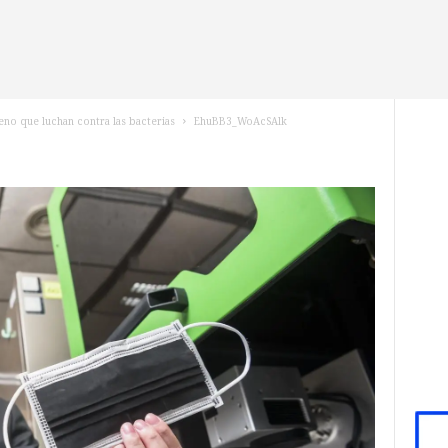
feno que luchan contra las bacterias
EhuBB3_WoAcSAlk