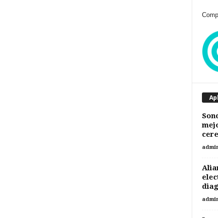
Compr
Ap
Sond
mejo
cere
admi
Alia
elec
diag
admi