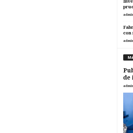
Inve
prue
admi
Fab
con 
admi
Má
Pub
de 
admi