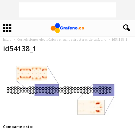
Inicio
Correlaciones electrónicas en nanoestructuras de carbono
id54138_1
id54138_1
Comparte esto: