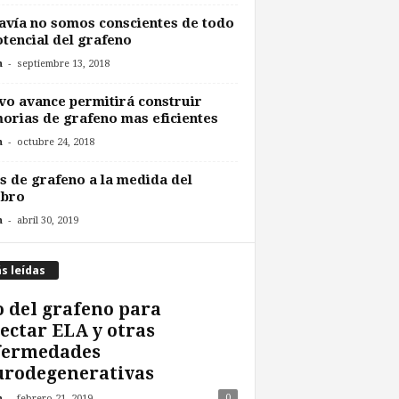
vía no somos conscientes de todo
otencial del grafeno
-
n
septiembre 13, 2018
o avance permitirá construir
rias de grafeno mas eficientes
-
n
octubre 24, 2018
s de grafeno a la medida del
ebro
-
n
abril 30, 2019
s leídas
 del grafeno para
ectar ELA y otras
fermedades
urodegenerativas
-
0
n
febrero 21, 2019