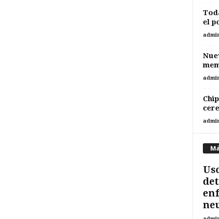
Toda
el p
admi
Nuev
memo
admi
Chip
cer
admi
Má
Uso
det
en
ne
admi