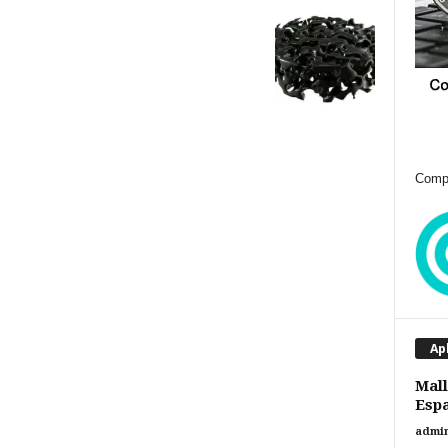
Compr
Ap
Mall
Espa
admi