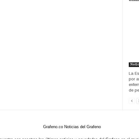
Noti
La Es
por a
enfer
de pe