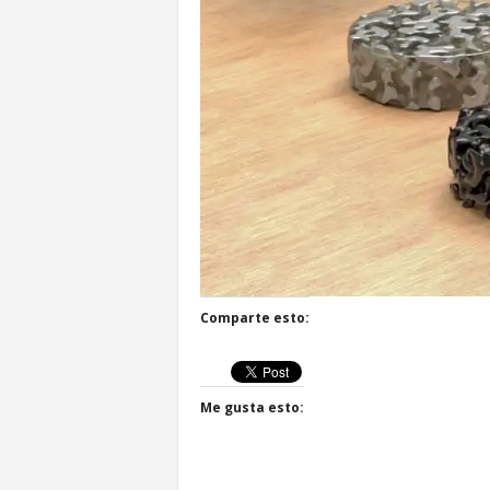
l
d
e
l
F
u
t
u
r
o
!
Comparte esto:
Me gusta esto: