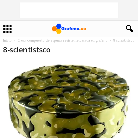
Inicio
Crean compuesto de espuma resistente basada en grafeno
8-scientistsco
8-scientistsco