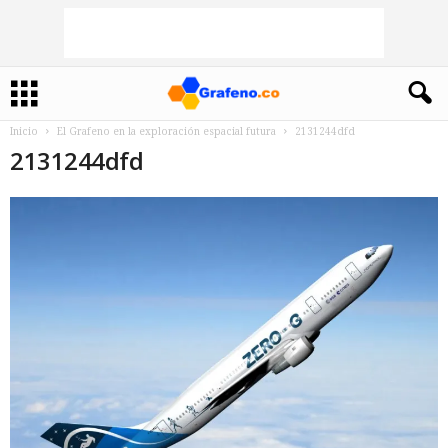
Inicio
El Grafeno en la exploración espacial futura
2131244dfd
2131244dfd