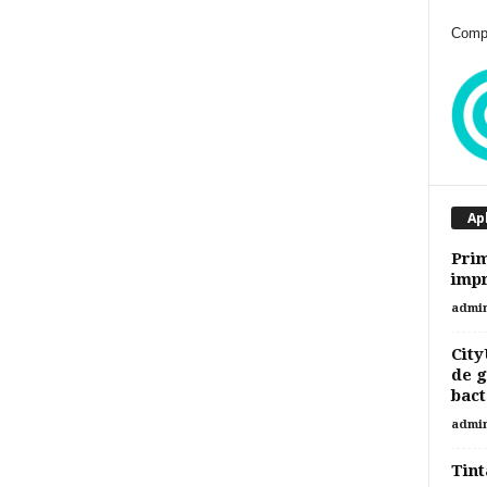
Compr
Ap
Pri
impr
admi
City
de g
bact
admi
Tint