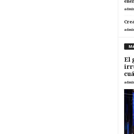
ene
admi
Crea
admi
Má
El 
irr
cuá
admi