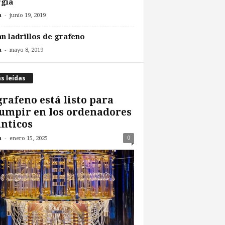
rgía
-
n
junio 19, 2019
n ladrillos de grafeno
-
n
mayo 8, 2019
s leídas
grafeno está listo para
umpir en los ordenadores
nticos
-
0
n
enero 15, 2025