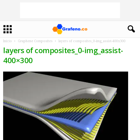
Inicio
Graphene Composites
layers of composites_0-img_assist-400x300
layers of composites_0-img_assist-
400×300