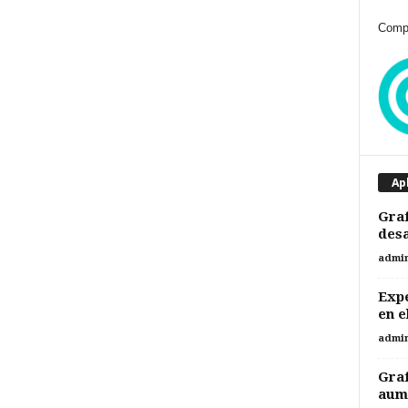
Compr
Ap
Graf
desa
admi
Expe
en e
admi
Graf
aume