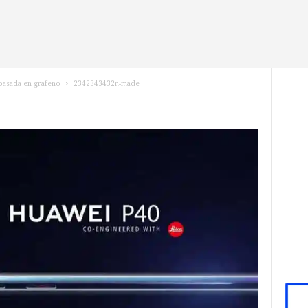
 basada en grafeno
2342343432n-made