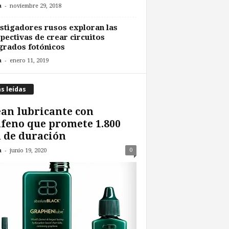
-
n
noviembre 29, 2018
stigadores rusos exploran las
pectivas de crear circuitos
grados fotónicos
-
n
enero 11, 2019
s leídas
an lubricante con
feno que promete 1.800
 de duración
-
0
n
junio 19, 2020