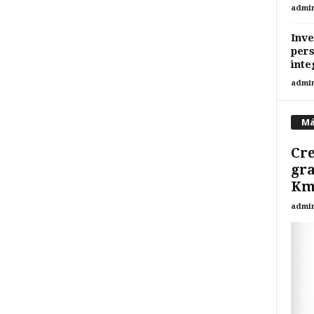
admi
Inve
pers
inte
admi
Má
Cre
gra
Km
admi