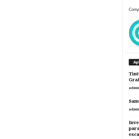
Compr
Ap
Tint
Graf
admi
Sams
admi
Inve
para
esca