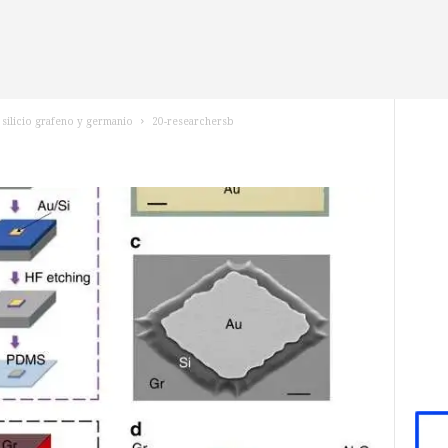
 silicio grafeno y germanio
20-researchersb