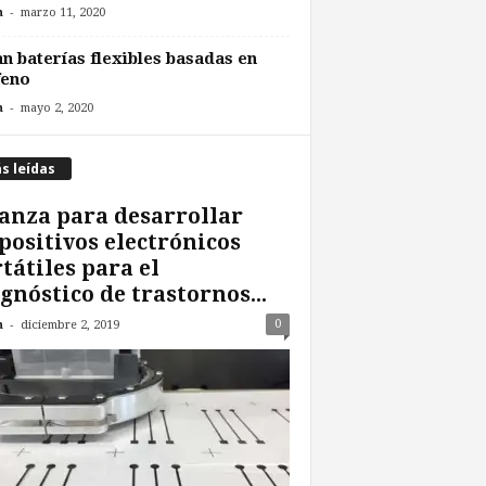
-
n
marzo 11, 2020
n baterías flexibles basadas en
feno
-
n
mayo 2, 2020
s leídas
anza para desarrollar
positivos electrónicos
tátiles para el
gnóstico de trastornos...
-
0
n
diciembre 2, 2019