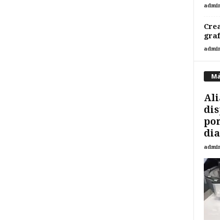
admi
Crea
gra
admi
Má
Ali
dis
por
dia
admi