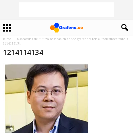
Inicio
Mascarillas del futuro basadas en cobre grafeno y tela autodesinfectante
1214114134
1214114134