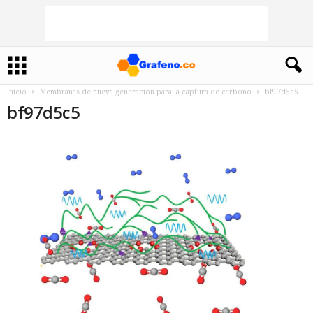
Inicio
Membranas de nueva generación para la captura de carbono
bf97d5c5
bf97d5c5