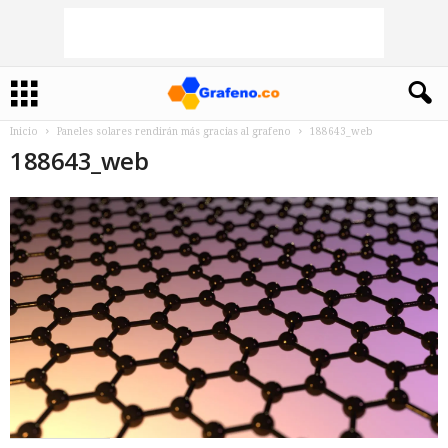
Inicio
Paneles solares rendirán más gracias al grafeno
188643_web
188643_web