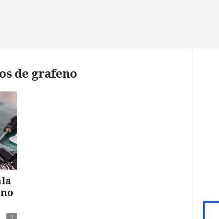
os de grafeno
ala
eno
0