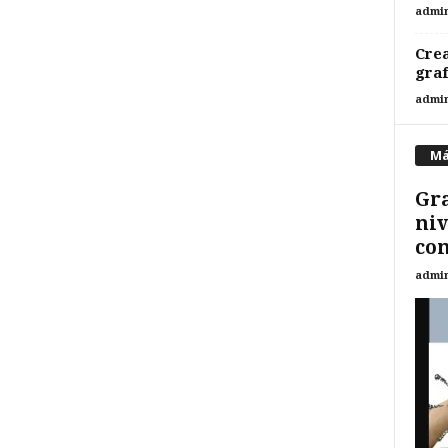
admi
Crea
gra
admi
Má
Gra
niv
con
admi