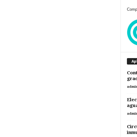
Compr
Ap
Cont
grac
admi
Elec
agua
admi
Circ
inm