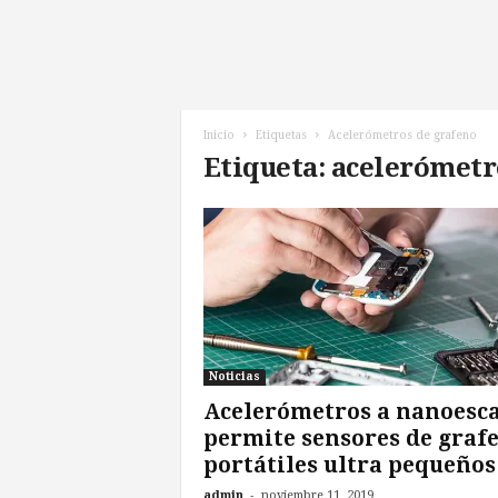
l
d
e
l
F
u
Inicio
Etiquetas
Acelerómetros de grafeno
t
Etiqueta: acelerómetr
u
r
o
!
Noticias
Acelerómetros a nanoesc
permite sensores de graf
portátiles ultra pequeños
-
admin
noviembre 11, 2019