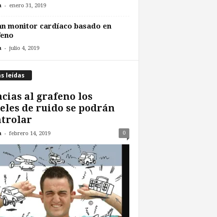
-
n
enero 31, 2019
n monitor cardíaco basado en
feno
-
n
julio 4, 2019
s leídas
cias al grafeno los
eles de ruido se podrán
trolar
-
0
n
febrero 14, 2019