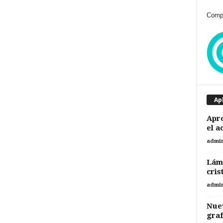
Compr
Ap
Apro
el a
admi
Lámi
cris
admi
Nuev
graf