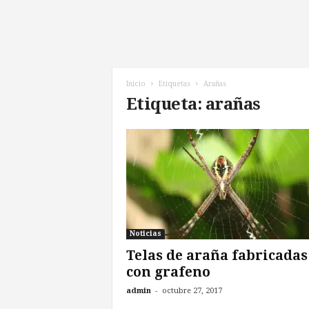
l
d
e
l
F
u
Inicio
Etiquetas
Arañas
t
Etiqueta: arañas
u
r
o
!
Noticias
Telas de araña fabricadas
con grafeno
-
admin
octubre 27, 2017