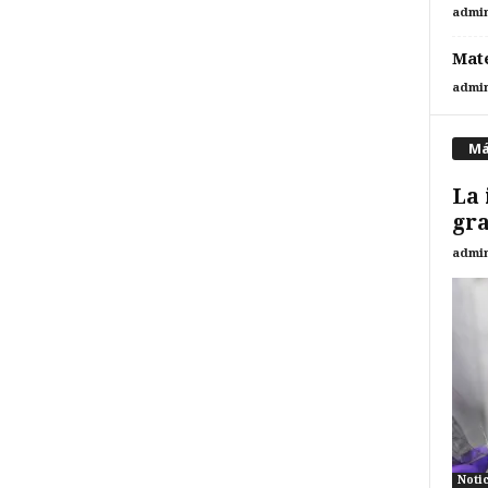
admi
Mate
admi
Má
La 
gr
admi
Noti