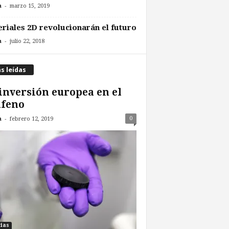
-
n
marzo 15, 2019
riales 2D revolucionarán el futuro
-
n
julio 22, 2018
s leídas
inversión europea en el
afeno
-
0
n
febrero 12, 2019
cias