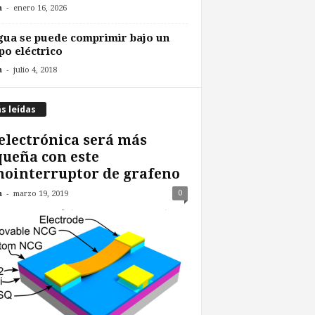
-
n
enero 16, 2026
gua se puede comprimir bajo un
o eléctrico
-
n
julio 4, 2018
s leídas
electrónica será más
ueña con este
ointerruptor de grafeno
-
0
n
marzo 19, 2019