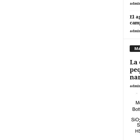
admi
El a
camp
admi
Má
La 
peq
nan
admi