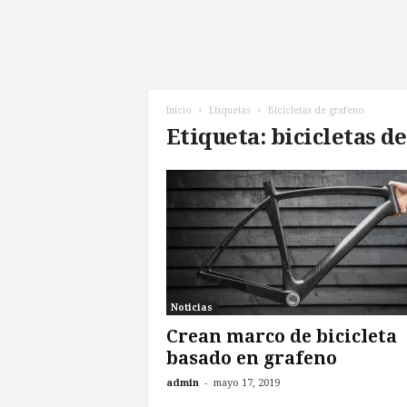
l
d
e
l
F
u
Inicio
Etiquetas
Bicicletas de grafeno
t
Etiqueta: bicicletas d
u
r
o
!
Noticias
Crean marco de bicicleta
basado en grafeno
-
admin
mayo 17, 2019