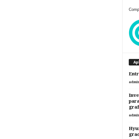
Compr
Ap
Entr
admi
Inve
para
gra
admi
Hyun
grac