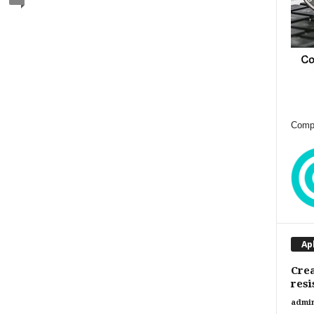
Compr
Ap
Crea
resi
admi