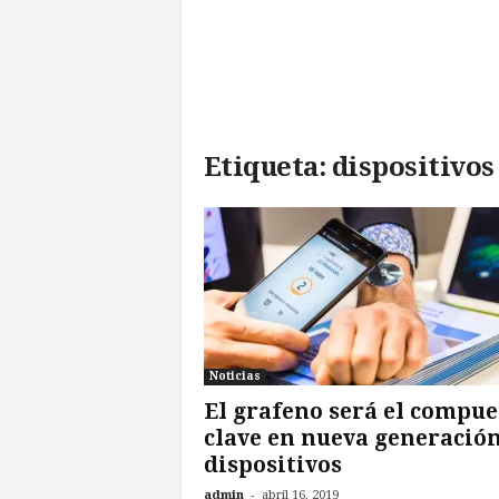
l
d
e
l
F
u
Etiqueta: dispositivos
t
u
r
o
!
Noticias
El grafeno será el compue
clave en nueva generación
dispositivos
-
admin
abril 16, 2019