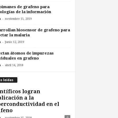
oimanes de grafeno para
ologías de la información
-
n
noviembre 11, 2019
rrollan biosensor de grafeno para
ctar la malaria
-
n
junio 12, 2019
ectan átomos de impurezas
viduales en grafeno
-
n
abril 14, 2018
s leídas
ntíficos logran
licación a la
erconductividad en el
afeno
-
0
n
noviembre 15, 2018