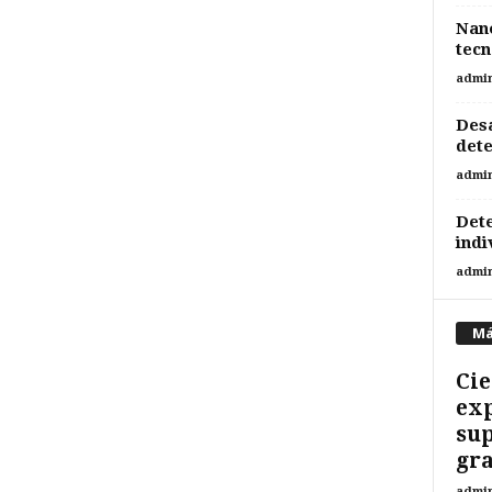
Nan
tecn
admi
Desa
dete
admi
Det
indi
admi
Má
Cie
exp
sup
gr
admi