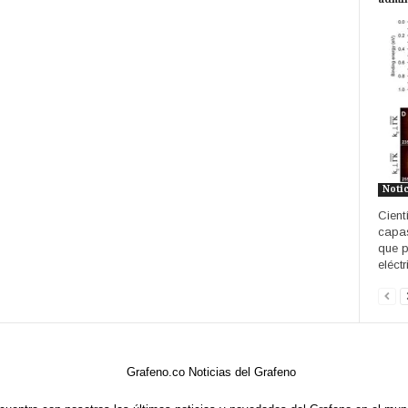
Noti
Cient
capas
que p
eléct