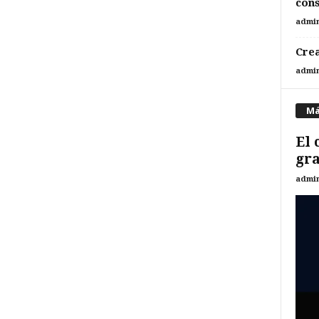
cons
admi
Crea
admi
Má
El 
gra
admi