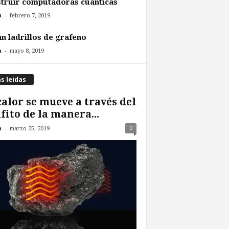
truir computadoras cuánticas
-
n
febrero 7, 2019
n ladrillos de grafeno
-
n
mayo 8, 2019
s leídas
calor se mueve a través del
fito de la manera...
-
0
n
marzo 25, 2019