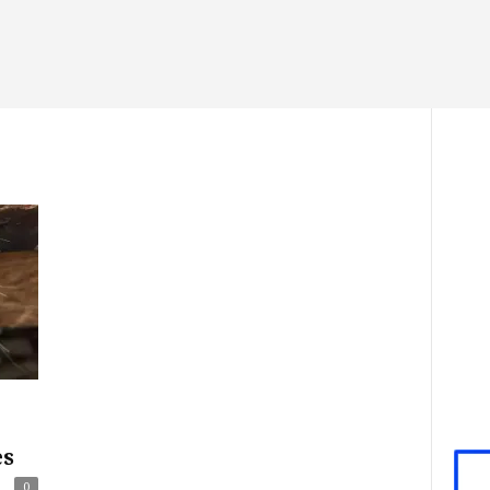
e
es
0