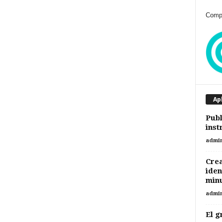
Compr
Ap
Publ
inst
admi
Crea
iden
min
admi
El g