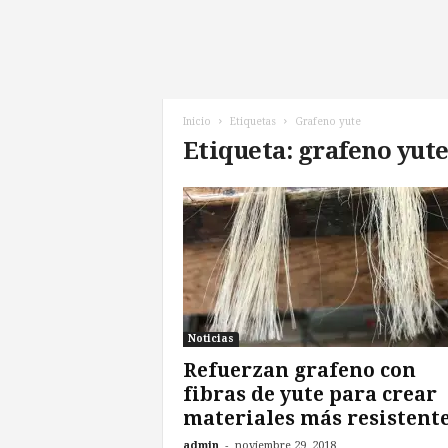
l
d
e
l
F
u
Inicio
Etiquetas
Grafeno yute
t
Etiqueta: grafeno yut
u
r
o
!
Noticias
Refuerzan grafeno con
fibras de yute para crear
materiales más resistent
-
admin
noviembre 29, 2018