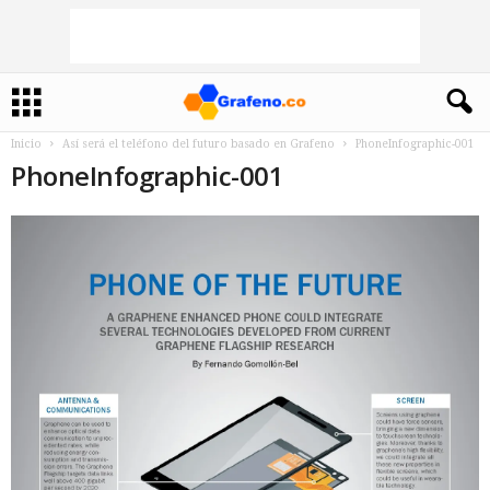
Inicio
Así será el teléfono del futuro basado en Grafeno
PhoneInfographic-001
PhoneInfographic-001