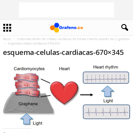
Inicio
Controlan latido de células cardíacas de forma remota usando luz y grafeno
esquema-celulas-cardiacas-670x345
esquema-celulas-cardiacas-670×345