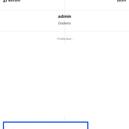
grafeno
litio
admin
Grafeno
- Publicidad -