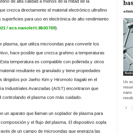
feno de alta calidad a menos de la mitad de la
bas
ue crezca directamente el material electrónico ultrafino
admi
as superficies para uso en electrónica de alto rendimiento
021 / acs.nanolett.8b03769
).
plasma, que utiliza microondas para convertir los
ivo, hace posible que crezca grafeno a temperaturas
Esta temperatura es compatible con poliimida y otros
material resultante es granulado y tiene propiedades
Noti
es dirigidos por Jaeho Kim y Hiromoto Itagaki en el
Un eq
resue
gía Industriales Avanzadas (AIST) encontraron que
nano 
ad controlando el plasma con más cuidado.
resul
n un aparato que llaman un soplador de plasma para
composición y el flujo del plasma. El dispositivo sopla
través de un campo de microondas que energiza las