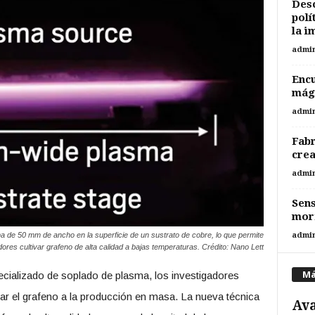
Desc
polí
la i
admi
Encu
mági
admi
Fabr
cre
admi
Sens
morf
 de 50 mm de ancho en la superficie de un sustrato de cobre, lo que permite
admi
dores cultivar grafeno de alta calidad a bajas temperaturas. Crédito: Nano Lett
Má
pecializado de soplado de plasma, los investigadores
ar el grafeno a la producción en masa. La nueva técnica
Ava