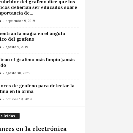
ubridor del grafeno dice que los
ticos deberían ser educados sobre
mportancia de...
-
n
septiembre 9, 2019
entran la magia en el ángulo
co del grafeno
-
n
agosto 9, 2019
ican el grafeno más limpio jamás
ado
-
n
agosto 30, 2025
ores de grafeno para detectar la
ina en la orina
-
n
octubre 18, 2019
s leídas
nces en la electrónica