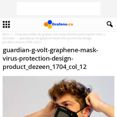
Inicio
Crean mascarillas de grafeno con carga eléctrica para repeler virus y
bacterias
guardian-g-volt-graphene-mask-virus-protection-design-
product_dezeen_1704_col_12
guardian-g-volt-graphene-mask-
virus-protection-design-
product_dezeen_1704_col_12