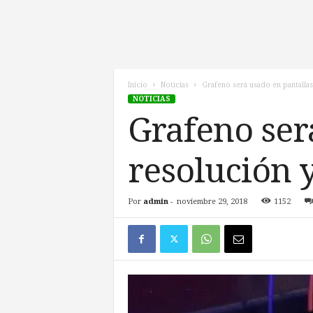
l
d
e
l
F
u
Inicio
Noticias
Grafeno será usado en pantallas
NOTICIAS
t
u
Grafeno ser
r
o
resolución y
!
Por
admin
-
noviembre 29, 2018
1152