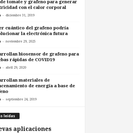
 de tomate y grafeno para generar
tricidad con el calor corporal
-
n
diciembre 31, 2019
r cuántico del grafeno podría
lucionar la electrónica futura
-
n
noviembre 29, 2025
rrollan biosensor de grafeno para
bas rápidas de COVID19
-
n
abril 29, 2020
rrollan materiales de
cenamiento de energía a base de
feno
-
n
septiembre 24, 2019
s leídas
vas aplicaciones