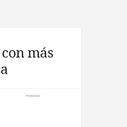
s con más
ca
- Publicidad -