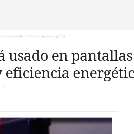
 con más resolución y eficiencia energética
á usado en pantalla
 eficiencia energéti
0