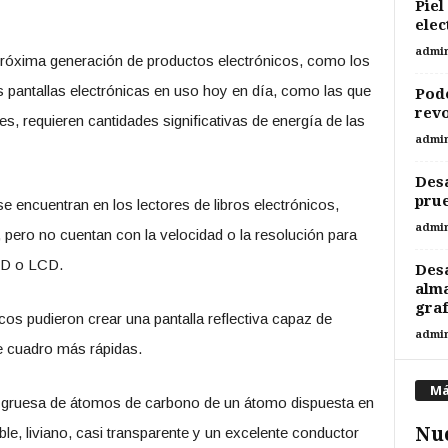
Piel
elec
admi
 próxima generación de productos electrónicos, como los
s pantallas electrónicas en uso hoy en día, como las que
Pode
revo
es, requieren cantidades significativas de energía de las
admi
Desa
prue
se encuentran en los lectores de libros electrónicos,
admi
 pero no cuentan con la velocidad o la resolución para
ED o LCD.
Desa
alma
gra
icos pudieron crear una pantalla reflectiva capaz de
admi
e cuadro más rápidas.
Má
a gruesa de átomos de carbono de un átomo dispuesta en
Nue
ible, liviano, casi transparente y un excelente conductor