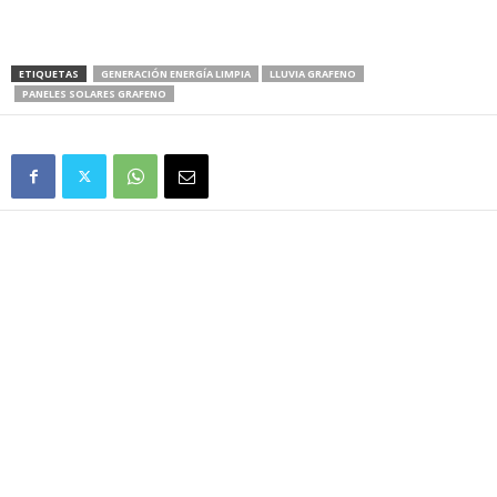
ETIQUETAS
GENERACIÓN ENERGÍA LIMPIA
LLUVIA GRAFENO
PANELES SOLARES GRAFENO