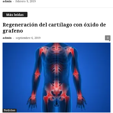
-
admin
febrero 9, 2019
Más leídas
Regeneración del cartílago con óxido de
grafeno
-
admin
septiembre 6, 2019
0
Noticias