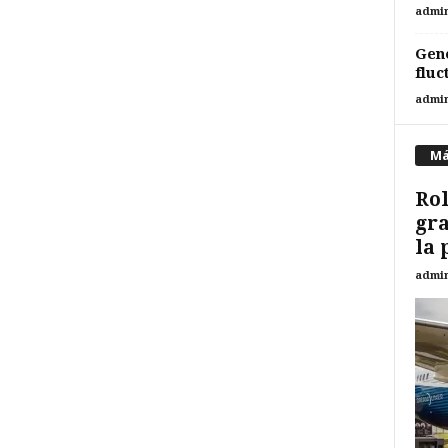
admi
Gene
fluc
admi
Má
Rol
gra
la 
admi