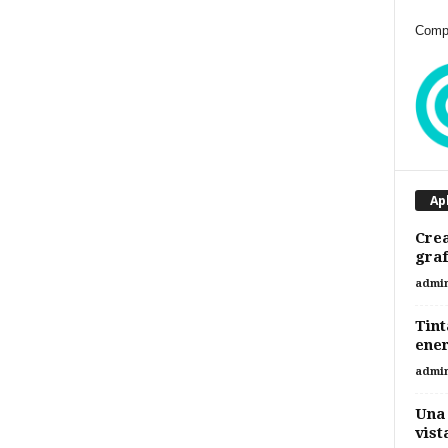
Compr
Ap
Crea
gra
admi
Tint
ene
admi
Una 
vist