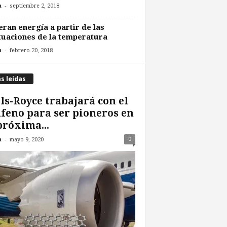
-
n
septiembre 2, 2018
ran energía a partir de las
tuaciones de la temperatura
-
n
febrero 20, 2018
s leídas
ls-Royce trabajará con el
feno para ser pioneros en
próxima...
-
0
n
mayo 9, 2020