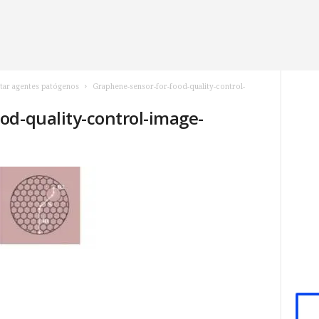
tar agentes patógenos
Graphene-sensor-for-food-quality-control-
od-quality-control-image-