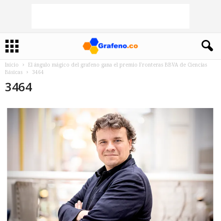
Inicio
El ángulo mágico del grafeno gana el premio Fronteras BBVA de Ciencias
Básicas
3464
3464