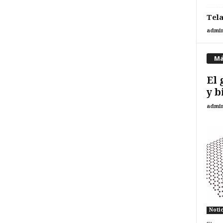
Tela
admi
Má
El 
y b
admi
Noti