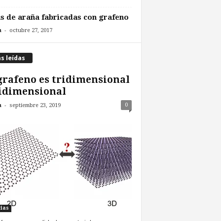
s de araña fabricadas con grafeno
-
n
octubre 27, 2017
s leídas
grafeno es tridimensional
idimensional
-
0
n
septiembre 23, 2019
cias