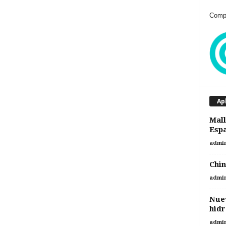
Compr
Ap
Mall
Espa
admi
Chin
admi
Nue
hidr
admi