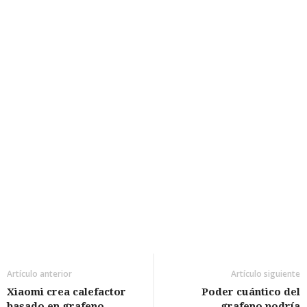
Artículo anterior
Artículo siguiente
Xiaomi crea calefactor
Poder cuántico del
basado en grafeno
grafeno podría