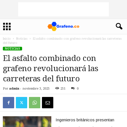
Inicio
Noticias
El asfalto combinado con grafeno revolucionará las carreteras
del futuro
NOTICIAS
El asfalto combinado con
grafeno revolucionará las
carreteras del futuro
Por
admin
-
noviembre 3, 2025
251
0
Ingenieros británicos presentan