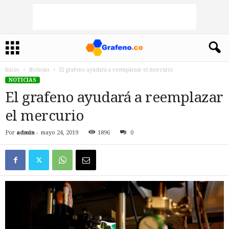
Inicio
Noticias
El grafeno ayudará a reemplazar el mercurio
NOTICIAS
El grafeno ayudará a reemplazar
el mercurio
Por
admin
-
mayo 24, 2019
1896
0