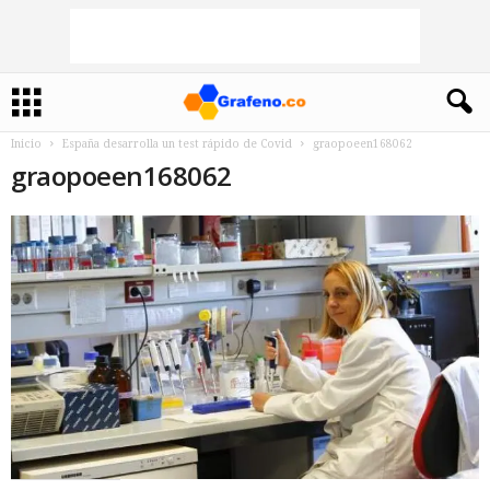
Inicio
España desarrolla un test rápido de Covid
graopoeen168062
graopoeen168062