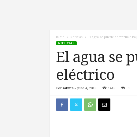
l
d
e
l
F
u
Inicio
Noticias
El agua se puede comprimir ba
NOTICIAS
t
u
El agua se 
r
o
eléctrico
!
Por
admin
-
julio 4, 2018
1418
0