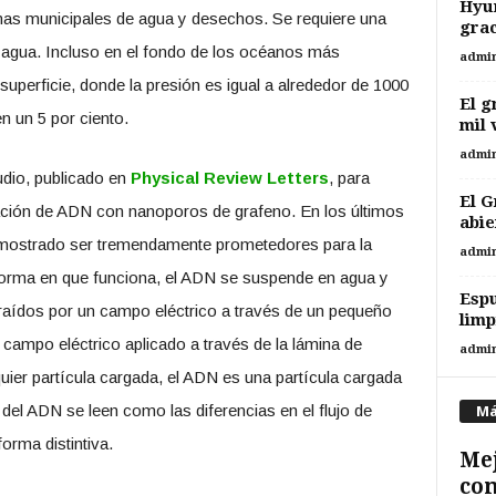
Hyun
emas municipales de agua y desechos. Se requiere una
grac
l agua. Incluso en el fondo de los océanos más
admi
uperficie, donde la presión es igual a alrededor de 1000
El g
 un 5 por ciento.
mil 
admi
udio, publicado en
Physical Review Letters
, para
El G
ción de ADN con nanoporos de grafeno. En los últimos
abie
mostrado ser tremendamente prometedores para la
admi
rma en que funciona, el ADN se suspende en agua y
Esp
traídos por un campo eléctrico a través de un pequeño
limp
 campo eléctrico aplicado a través de la lámina de
admi
quier partícula cargada, el ADN es una partícula cargada
el ADN se leen como las diferencias en el flujo de
Má
rma distintiva.
Mej
con