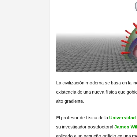
La civilización moderna se basa en la in
existencia de una nueva física que gobi
alto gradiente.
El profesor de física de la
Universidad d
su investigador postdoctoral
James Wi
aplicado a un pequeño orificio en una