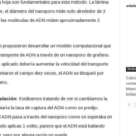
la hoja son fundamentales para este método. La lámina
admi
r, el diámetro del nanoporo mide solo alrededor de 3
y las moléculas de ADN miden aproximadamente 2
se propusieron desarrollar un modelo computacional que
l transporte de ADN a través de un nanoporo de grafeno.
aplicado debería aumentar la velocidad del transporte
Noti
ntaron el campo diez veces, el ADN se bloqueó por
Calza
ero.
comen
Manch
britá
ulación:
Estábamos tratando de ver si cambiamos la
iaría la tasa de captura del ADN como se predijo.
l ADN pasa a través del nanoporo como se esperaba en
o aplicas 1 voltio, parece que el ADN está bailando
, pero por alguna razón no puede.