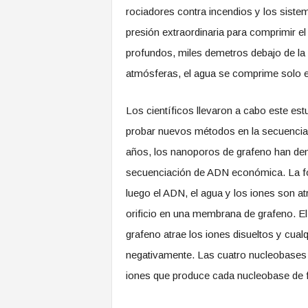
rociadores contra incendios y los sist
presión extraordinaria para comprimir e
profundos, miles demetros debajo de la s
atmósferas, el agua se comprime solo en
Los científicos llevaron a cabo este est
probar nuevos métodos en la secuencia
años, los nanoporos de grafeno han de
secuenciación de ADN económica. La fo
luego el ADN, el agua y los iones son a
orificio en una membrana de grafeno. El
grafeno atrae los iones disueltos y cual
negativamente. Las cuatro nucleobases d
iones que produce cada nucleobase de fo