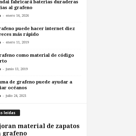
dai fabricará baterias duraderas
ias al grafeno
-
n
enero 16, 2026
rafeno puede hacer internet diez
veces más rápido
-
n
enero 11, 2019
rafeno como material de código
rto
-
n
junio 13, 2019
uma de grafeno puede ayudar a
iar océanos
-
n
julio 24, 2021
s leídas
oran material de zapatos
 grafeno