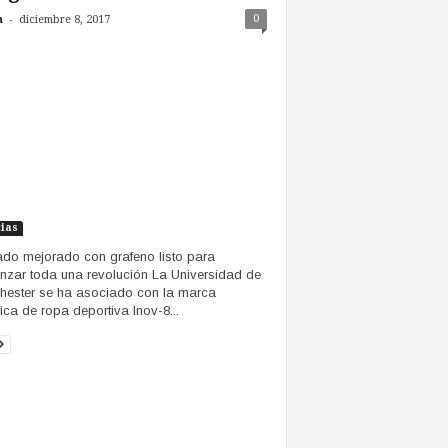
-
0
n
diciembre 8, 2017
cias
do mejorado con grafeno listo para
zar toda una revolución La Universidad de
ester se ha asociado con la marca
nica de ropa deportiva Inov-8...