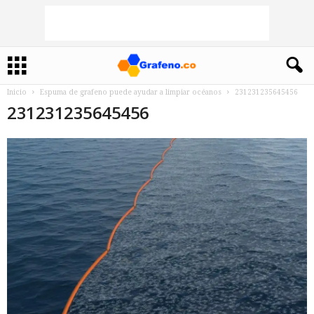
Inicio
Espuma de grafeno puede ayudar a limpiar océanos
231231235645456
231231235645456