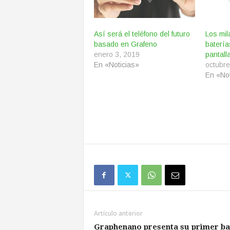
Así será el teléfono del futuro
Los mil
basado en Grafeno
baterí
enero 3, 2019
pantalla
En «Noticias»
octubre
En «Not
Artículo anterior
Graphenano presenta su primer b