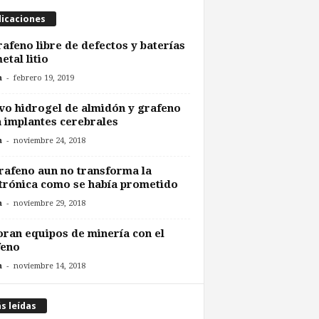
licaciones
rafeno libre de defectos y baterías
etal litio
-
n
febrero 19, 2019
o hidrogel de almidón y grafeno
 implantes cerebrales
-
n
noviembre 24, 2018
rafeno aun no transforma la
trónica como se había prometido
-
n
noviembre 29, 2018
ran equipos de minería con el
feno
-
n
noviembre 14, 2018
s leídas