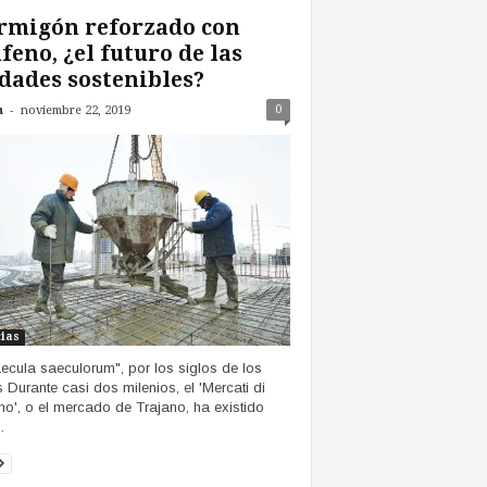
rmigón reforzado con
feno, ¿el futuro de las
dades sostenibles?
-
0
n
noviembre 22, 2019
cias
aecula saeculorum", por los siglos de los
s Durante casi dos milenios, el 'Mercati di
no', o el mercado de Trajano, ha existido
.