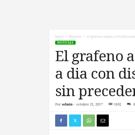
l
d
e
l
F
u
Inicio
Noticias
El grafeno aspira a revolucionar
NOTICIAS
t
u
El grafeno 
r
o
a dia con di
!
sin precede
Por
admin
-
octubre 21, 2017
1692
0