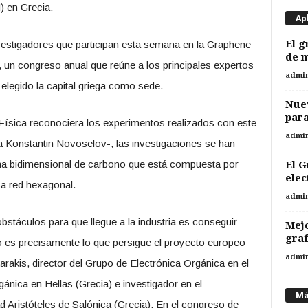
 en Grecia.
Ap
El g
nvestigadores que participan esta semana en la Graphene
de m
 un congreso anual que reúne a los principales expertos
admi
elegido la capital griega como sede.
Nuev
para
ísica reconociera los experimentos realizados con este
admi
a Konstantin Novoselov-, las investigaciones se han
ma bidimensional de carbono que está compuesta por
El G
elec
sa red hexagonal.
admi
stáculos para que llegue a la industria es conseguir
Mejo
gra
o es precisamente lo que persigue el proyecto europeo
admi
skarakis, director del Grupo de Electrónica Orgánica en el
ánica en Hellas (Grecia) e investigador en el
Má
d Aristóteles de Salónica (Grecia). En el congreso de