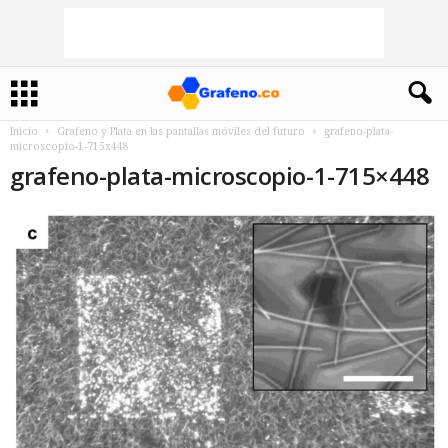
Inicio
Grafeno y Plata en las pantallas móviles del futuro
grafeno-plata-
microscopio-1-715x448
grafeno-plata-microscopio-1-715×448