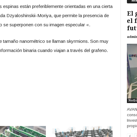
Má
s espinas están preferiblemente orientadas en una cierta
El 
mada Dzyaloshinskii-Moriya, que permite la presencia de
el 
 no se superponen con su imagen especular «.
fut
admi
 de tamaño nanométrico se llaman skyrmions. Son muy
formación binaria cuando viajan a través del grafeno.
Noti
AVAN
conso
Inves
propi