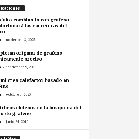
licaciones
sfalto combinado con grafeno
lucionará las carreteras del
ro
-
n
noviembre 3, 2025
letan origami de grafeno
micamente preciso
-
n
septiembre 9, 2019
mi crea calefactor basado en
feno
-
n
octubre 3, 2025
tíficos chilenos en la búsqueda del
o de grafeno
-
n
junio 24, 2019