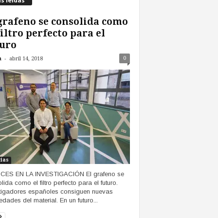
s leídas
grafeno se consolida como
filtro perfecto para el
uro
-
0
n
abril 14, 2018
cias
CES EN LA INVESTIGACIÓN El grafeno se
lida como el filtro perfecto para el futuro.
tigadores españoles consiguen nuevas
edades del material. En un futuro...