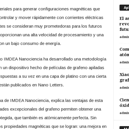
Ap
teriales para generar configuraciones magnéticas que
ntrolar y mover rápidamente con corrientes eléctricas
El a
revo
tes se consideran muy prometedoras para los futuros
futu
 proporcionan una alta velocidad de procesamiento y una
admi
con un bajo consumo de energía.
Comp
ató
ituto IMDEA Nanociencia ha desarrollado una metodología
admi
n un dispositivo hecho de películas de grafeno apiladas
Xiao
spuestas a su vez en una capa de platino con una cierta
gra
s están publicados en Nano Letters.
admi
Cien
rna de IMDEA Nanociencia, explica las ventajas de esta
óxid
dades excepcionales del grafeno permiten obtener una
admi
egida, que también es atómicamente perfecta. Sin
s propiedades magnéticas que se logran: una mejora en