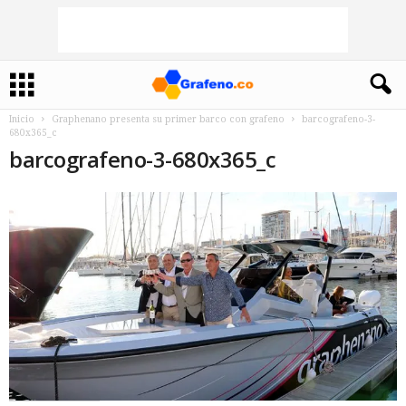
Inicio
Graphenano presenta su primer barco con grafeno
barcografeno-3-
680x365_c
barcografeno-3-680x365_c