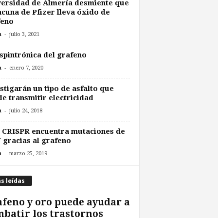
ersidad de Almería desmiente que
acuna de Pfizer lleva óxido de
feno
-
n
julio 3, 2021
spintrónica del grafeno
-
n
enero 7, 2020
stigarán un tipo de asfalto que
e transmitir electricidad
-
n
julio 24, 2018
 CRISPR encuentra mutaciones de
gracias al grafeno
-
n
marzo 25, 2019
s leídas
feno y oro puede ayudar a
batir los trastornos