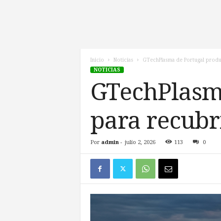
l
d
e
l
F
u
Inicio
Noticias
GTechPlasma de Portugal produ
NOTICIAS
t
u
GTechPlasma
r
o
para recubr
!
Por
admin
-
julio 2, 2026
113
0