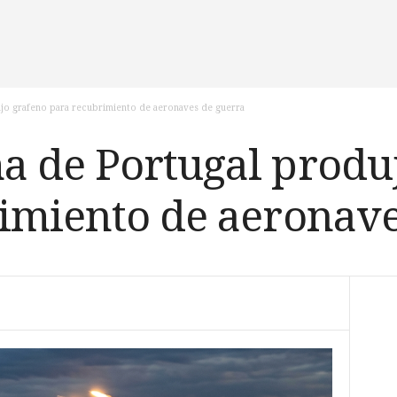
jo grafeno para recubrimiento de aeronaves de guerra
 de Portugal produ
imiento de aeronave