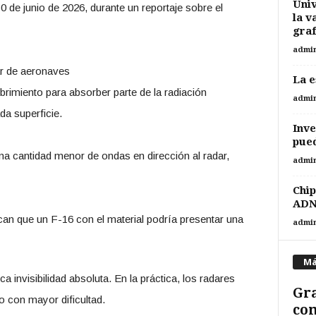
Univ
 de junio de 2026, durante un reportaje sobre el
la v
gra
admi
ar de aeronaves
La e
brimiento para absorber parte de la radiación
admi
a superficie.
Inve
pued
 una cantidad menor de ondas en dirección al radar,
admi
Chip
ADN 
n que un F-16 con el material podría presentar una
admi
Má
 invisibilidad absoluta. En la práctica, los radares
Gra
o con mayor dificultad.
com