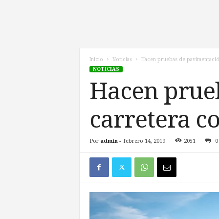
l
d
e
l
F
u
Inicio
Noticias
Hacen pruebas de pavimentació
NOTICIAS
t
u
Hacen prue
r
o
carretera c
!
Por
admin
-
febrero 14, 2019
2051
0