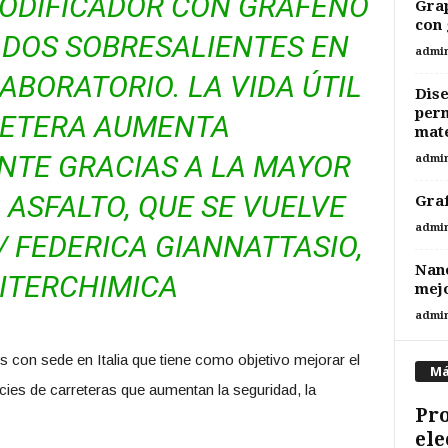
ODIFICADOR CON GRAFENO
Grap
con 
DOS SOBRESALIENTES EN
admi
ABORATORIO. LA VIDA ÚTIL
Dise
perm
RETERA AUMENTA
mate
NTE GRACIAS A LA MAYOR
admi
 ASFALTO, QUE SE VUELVE
Graf
admi
/ FEDERICA GIANNATTASIO,
Nano
 ITERCHIMICA
mejo
admi
s con sede en Italia que tiene como objetivo mejorar el
Má
icies de carreteras que aumentan la seguridad, la
Pro
ele