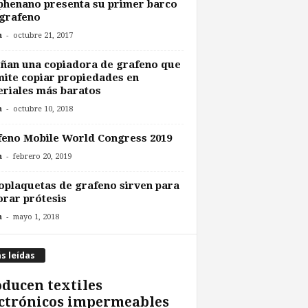
henano presenta su primer barco
grafeno
-
n
octubre 21, 2017
ñan una copiadora de grafeno que
ite copiar propiedades en
riales más baratos
-
n
octubre 10, 2018
eno Mobile World Congress 2019
-
n
febrero 20, 2019
plaquetas de grafeno sirven para
rar prótesis
-
n
mayo 1, 2018
s leídas
ducen textiles
ctrónicos impermeables