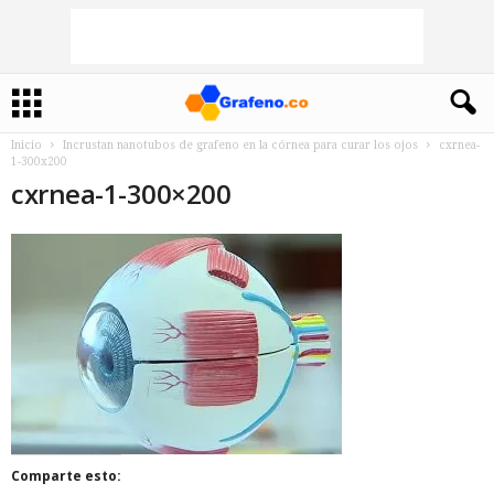
Inicio
Incrustan nanotubos de grafeno en la córnea para curar los ojos
cxrnea-
1-300x200
cxrnea-1-300×200
Comparte esto: