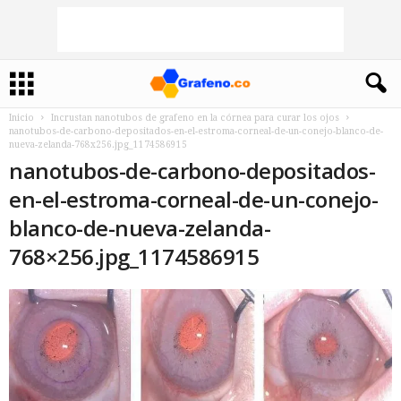
Inicio
Incrustan nanotubos de grafeno en la córnea para curar los ojos
nanotubos-de-carbono-depositados-en-el-estroma-corneal-de-un-conejo-blanco-de-
nueva-zelanda-768x256.jpg_1174586915
nanotubos-de-carbono-depositados-
en-el-estroma-corneal-de-un-conejo-
blanco-de-nueva-zelanda-
768×256.jpg_1174586915