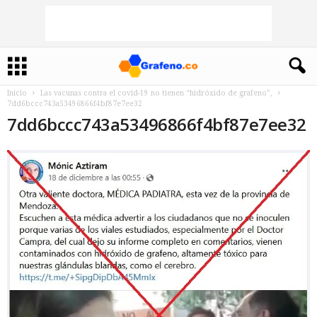
Inicio
Las vacunas contra el covid-19 no tienen “hidróxido de grafeno”,
7dd6bccc743a53496866f4bf87e7ee32
7dd6bccc743a53496866f4bf87e7ee32