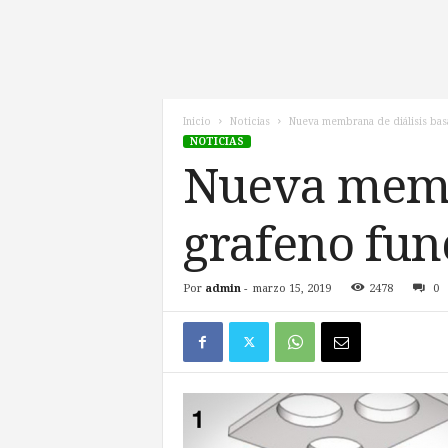
l
d
e
l
F
u
Inicio
Noticias
Nueva membrana de diálisis bas
NOTICIAS
t
u
Nueva membr
r
o
grafeno fun
!
Por
admin
-
marzo 15, 2019
2478
0