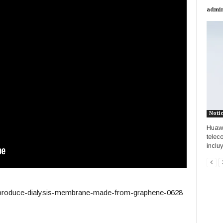
admi
Noti
Huawe
telec
inclu
sts-produce-dialysis-membrane-made-from-graphene-0628