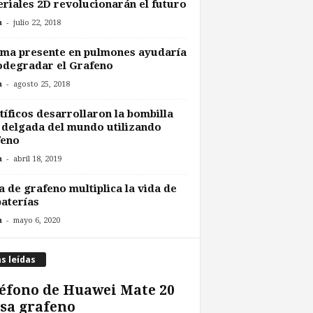
riales 2D revolucionarán el futuro
-
n
julio 22, 2018
ma presente en pulmones ayudaría
odegradar el Grafeno
-
n
agosto 25, 2018
tíficos desarrollaron la bombilla
delgada del mundo utilizando
feno
-
n
abril 18, 2019
a de grafeno multiplica la vida de
baterías
-
n
mayo 6, 2020
s leídas
éfono de Huawei Mate 20
sa grafeno