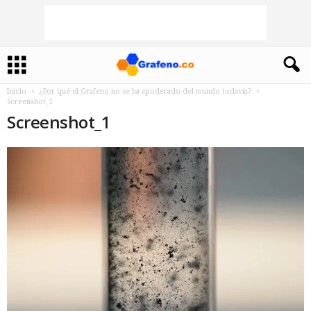
Inicio
¿Por qué el Grafeno no se ha apoderado del mundo todavía?
Screenshot_1
Screenshot_1