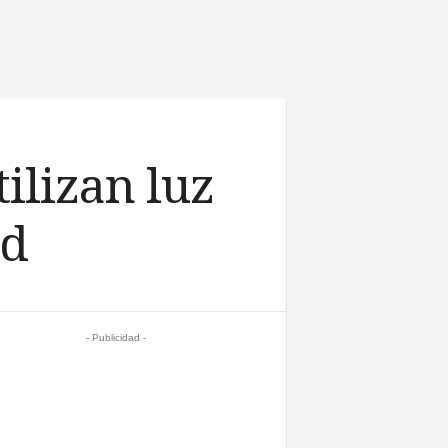
ilizan luz
ud
- Publicidad -