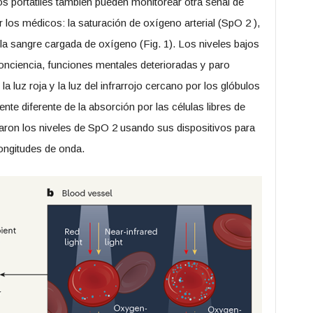
os portátiles también pueden monitorear otra señal de
 los médicos: la saturación de oxígeno arterial (SpO 2 ),
la sangre cargada de oxígeno (Fig. 1). Los niveles bajos
nciencia, funciones mentales deterioradas y paro
a luz roja y la luz del infrarrojo cercano por los glóbulos
nte diferente de la absorción por las células libres de
maron los niveles de SpO 2 usando sus dispositivos para
longitudes de onda.