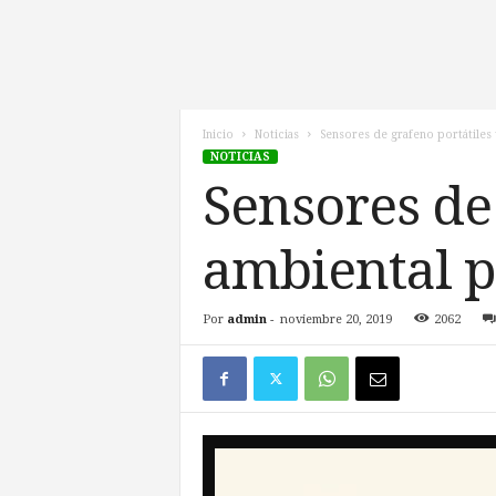
l
d
e
l
F
u
Inicio
Noticias
Sensores de grafeno portátiles u
NOTICIAS
t
u
Sensores de 
r
o
ambiental p
!
Por
admin
-
noviembre 20, 2019
2062