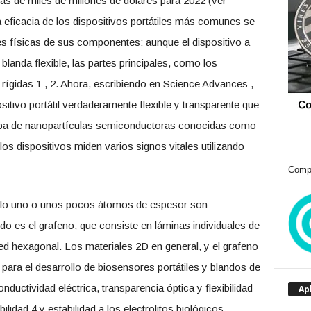
s de miles de millones de dólares para 2022 (ver
a eficacia de los dispositivos portátiles más comunes se
es físicas de sus componentes: aunque el dispositivo a
landa flexible, las partes principales, como los
 rígidas 1 , 2. Ahora, escribiendo en Science Advances ,
sitivo portátil verdaderamente flexible y transparente que
apa de nanopartículas semiconductoras conocidas como
s dispositivos miden varios signos vitales utilizando
Compr
solo uno o unos pocos átomos de espesor son
o es el grafeno, que consiste en láminas individuales de
d hexagonal. Los materiales 2D en general, y el grafeno
 para el desarrollo de biosensores portátiles y blandos de
ctividad eléctrica, transparencia óptica y flexibilidad
Ap
idad 4 y estabilidad a los electrolitos biológicos.