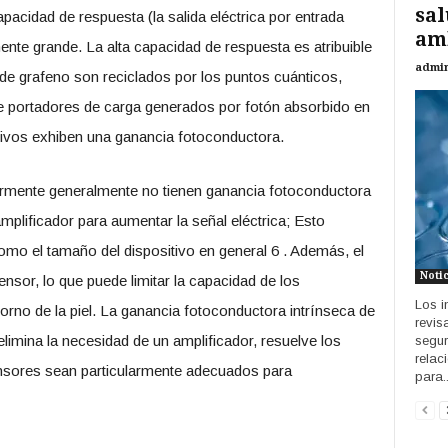
sa
acidad de respuesta (la salida eléctrica por entrada
am
ente grande. La alta capacidad de respuesta es atribuible
admi
 de grafeno son reciclados por los puntos cuánticos,
 portadores de carga generados por fotón absorbido en
itivos exhiben una ganancia fotoconductora.
ormente generalmente no tienen ganancia fotoconductora
 amplificador para aumentar la señal eléctrica; Esto
mo el tamaño del dispositivo en general 6 . Además, el
Noti
nsor, lo que puede limitar la capacidad de los
Los i
torno de la piel. La ganancia fotoconductora intrínseca de
revis
elimina la necesidad de un amplificador, resuelve los
segur
relac
nsores sean particularmente adecuados para
para..