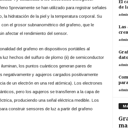
El c
de l
afeno 5previamente se han utilizado para registrar señales
admi
la hidratación de la piel y la temperatura corporal. Su
 con el grosor subnanométrico del grafeno, que le
Las 
crem
sin afectar el rendimiento del sensor.
admi
onalidad del grafeno en dispositivos portátiles al
Graf
a luz hechos del sulfuro de plomo (ii) de semiconductor
dato
admi
 iluminan, los puntos cuánticos generan pares de
os negativamente y agujeros cargados positivamente
Com
para
cia de un electrón en una red atómica). Los electrones
admi
ticos, pero los agujeros se transfieren a la capa de
ctrica, produciendo una señal eléctrica medible. Los
Má
ara construir sensores de luz a partir del grafeno
Gra
mat