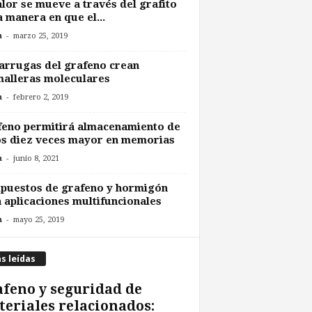
alor se mueve a través del grafito
a manera en que el...
-
n
marzo 25, 2019
arrugas del grafeno crean
alleras moleculares
-
n
febrero 2, 2019
eno permitirá almacenamiento de
s diez veces mayor en memorias
-
n
junio 8, 2021
puestos de grafeno y hormigón
 aplicaciones multifuncionales
-
n
mayo 25, 2019
s leídas
feno y seguridad de
eriales relacionados: