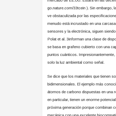
mercado de EE.UU. Estará en las decena
go.nature.com/33tcein ). Sin embargo, l
ve obstaculizada por las especificacion
menudo está incrustado en una carcasa b
sensores y la electrónica, siguen siendo
Polat et al. 3informan una clase de dispo
se basa en grafeno cubierto con una c
puntos cuánticos. Impresionantemente, lo
solo la luz ambiental como señal.
Se dice que los materiales que tienen 
bidimensionales. El ejemplo más conocid
átomos de carbono dispuestas en una re
en particular, tienen un enorme potencial
próxima generación porque combinan condu
mecánica con una excelente biocompatibil