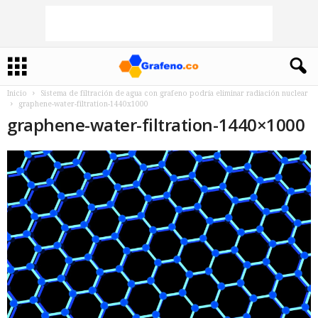
Inicio
Sistema de filtración de agua con grafeno podría eliminar radiación nuclear
graphene-water-filtration-1440x1000
graphene-water-filtration-1440×1000