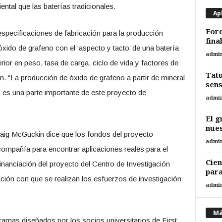
iental que las baterías tradicionales.
Ap
Ford
especificaciones de fabricación para la producción
fina
ido de grafeno con el ‘aspecto y tacto’ de una batería
admi
rior en peso, tasa de carga, ciclo de vida y factores de
Tatu
on. “La producción de óxido de grafeno a partir de mineral
sen
, es una parte importante de este proyecto de
admi
El g
nues
Craig McGuckin dice que los fondos del proyecto
admi
compañía para encontrar aplicaciones reales para el
Cien
financiación del proyecto del Centro de Investigación
para
ción con que se realizan los esfuerzos de investigación
admi
Má
ramas diseñados por los socios universitarios de First