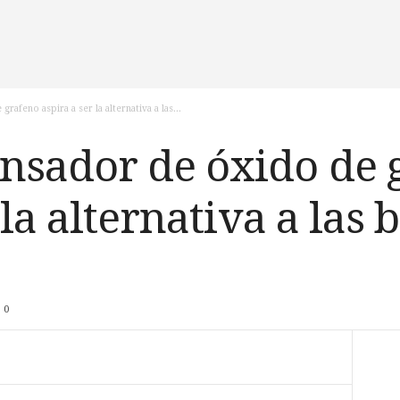
feno aspira a ser la alternativa a las...
nsador de óxido de 
 la alternativa a las 
0