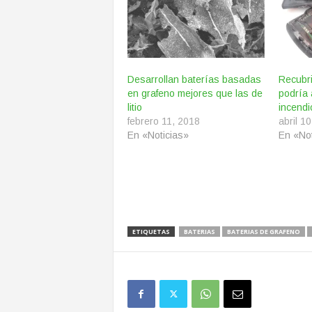
Desarrollan baterías basadas
Recubri
en grafeno mejores que las de
podría 
litio
incendi
febrero 11, 2018
abril 1
En «Noticias»
En «Not
ETIQUETAS
BATERIAS
BATERIAS DE GRAFENO