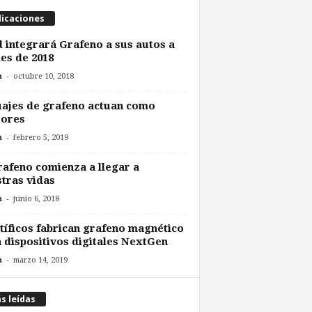
licaciones
 integrará Grafeno a sus autos a
les de 2018
-
n
octubre 10, 2018
ajes de grafeno actuan como
sores
-
n
febrero 5, 2019
rafeno comienza a llegar a
tras vidas
-
n
junio 6, 2018
tíficos fabrican grafeno magnético
 dispositivos digitales NextGen
-
n
marzo 14, 2019
s leídas