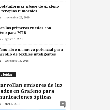
plataformas a base de grafeno
 terapias tumorales
-
n
noviembre 22, 2019
an las primeras ruedas con
feno para MTB
-
n
agosto 1, 2019
eno abre un nuevo potencial para
rrollo de textiles inteligentes
-
n
diciembre 18, 2018
s leídas
arrollan emisores de luz
ados en Grafeno para
unicaciones ópticas
-
0
n
abril 5, 2018