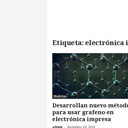
l
d
e
l
F
u
Etiqueta: electrónica
t
u
r
o
!
Noticias
Desarrollan nuevo métod
para usar grafeno en
electrónica impresa
-
admin
diciembre 18, 2018