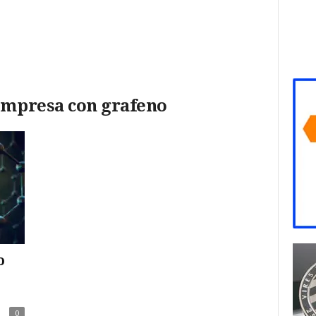
 impresa con grafeno
o
0