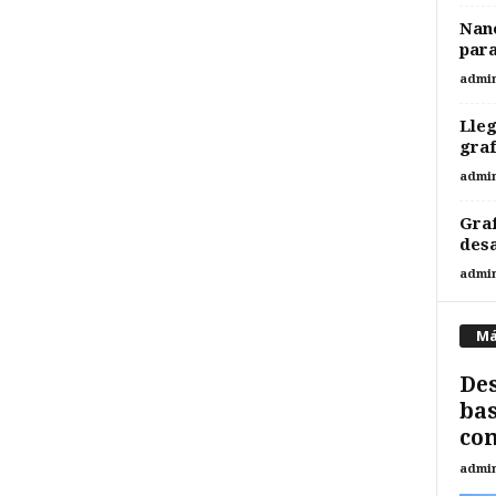
Nano
para
admi
Lleg
gra
admi
Graf
desa
admi
Má
Des
bas
com
admi