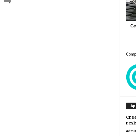
Compr
Ap
Crea
resi
admi